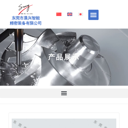
跳
至
内
东莞市晨兴智能
精密装备有限公司
容
产品展示
Page
Page