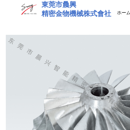
東莞市曟興
Skip
to
精密金物機械株式會社
ホー
content