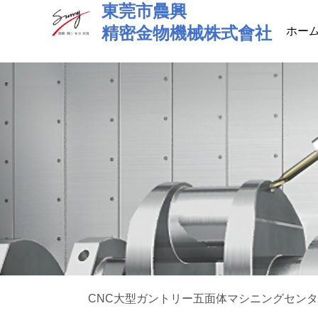
東莞市曟興
Skip
to
精密金物機械株式會社
ホー
content
CNC大型ガントリー五面体マシニングセン