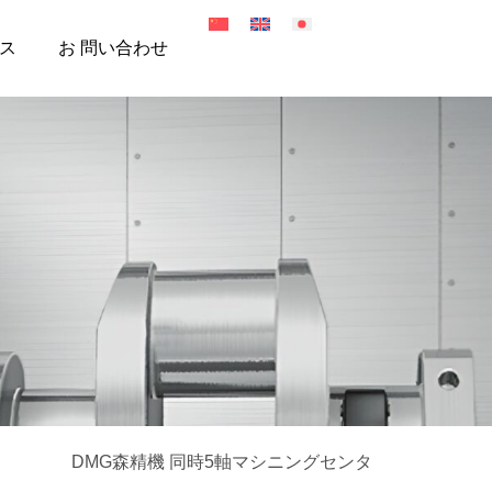
ス
お 問い合わせ
DMG森精機 同時5軸マシニングセンタ