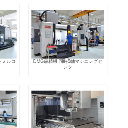
ンミルコ
DMG森精機 同時5軸マシニングセ
ンタ