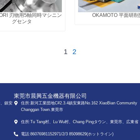
MORI 刃物用5軸同時マシニン
OKAMOTO 平面研削
グセンタ
1
2
東莞市晨興五金機器有限公司
号、鎮安
住所:新河工業団地C#2.3.4鎮安東路No.162 XiaoBian Community
Changgan Town.東莞市
住所:Tu Tang村、Lu Wu村、Chang Pingタウン、東莞市、広東省
電話:86076981152971/2/3 85098629(ホットライン)