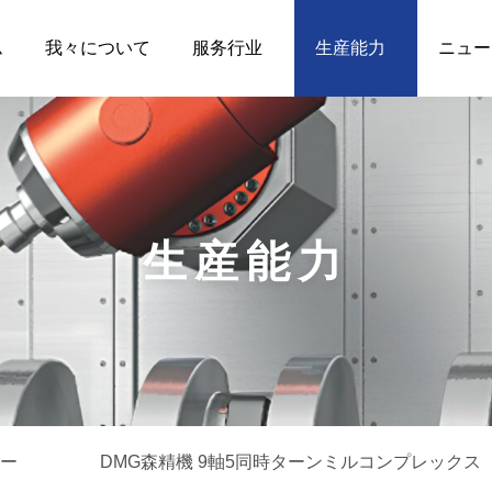
ム
我々について
服务行业
生産能力
ニュー
生産能力
ター
DMG森精機 9軸5同時ターンミルコンプレックス