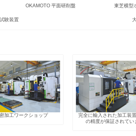
OKAMOTO 平面研削盤
東芝横型
次元試験装置
P
P
a
a
g
g
e
e
密加工ワークショップ
完全に輸入された加工装
の精度が保証されてい