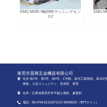
DMG MORI 5軸同時マシニングセン
DMG 
タ2
東莞市晨興五金機器有限公司
住所:第2号、第3号、第4号、C号館、新河工業団地、第162
東路、小品コミュニティ、長安町、東莞
住所：広東省東莞市常平鎮土塘村、盧屋村
電話：86-0769-81152971/2/3 85098629（専門ライン）