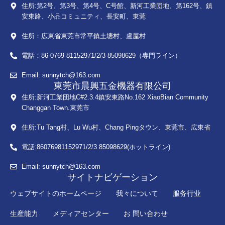
住所:第2号、第3号、第4号、C号館、新河工業団地、第162号、鎮
安東路、小品コミュニティ、長安町、東莞
住所：広東省東莞市常平鎮土塘村、盧屋村
電話：86-0769-81152971/2/3 85098629（専門ライン）
Email: sunnytch@163.com
東莞市晨興五金機器有限公司
住所:新河工業団地C#2.3.4鎮安東路No.162 XiaoBian Community
Changgan Town.東莞市
住所:Tu Tang村、Lu Wu村、Chang Pingタウン、東莞市、広東省
電話:86076981152971/2/3 85098629(ホットライン)
Email: sunnytch@163.com
サイトナビゲーション
ウェブサイトのホームページ
我々について
服务行业
生産能力
メディアセンター
お 問い合わせ