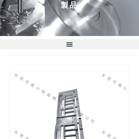
製品
P
P
P
P
P
a
a
a
a
a
g
g
g
g
g
e
e
e
e
e